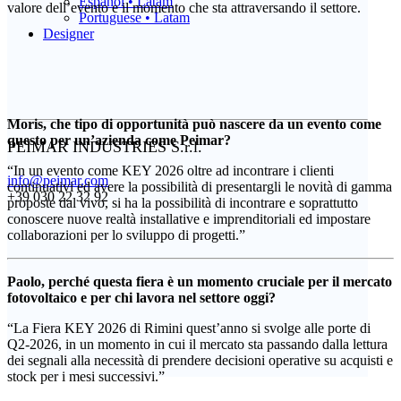
Español • Latam
valore dell’evento e il momento che sta attraversando il settore.
Portuguese • Latam
Designer
Moris, che tipo di opportunità può nascere da un evento come
questo per un’azienda come Peimar?
PEIMAR INDUSTRIES S.r.l.
“In un evento come KEY 2026 oltre ad incontrare i clienti
info@peimar.com
continuativi ed avere la possibilità di presentargli le novità di gamma
+39 030 22 32 92
proposte dal vivo, si ha la possibilità di incontrare e soprattutto
conoscere nuove realtà installative e imprenditoriali ed impostare
collaborazioni per lo sviluppo di progetti.”
Paolo, perché questa fiera è un momento cruciale per il mercato
fotovoltaico e per chi lavora nel settore oggi?
“La Fiera KEY 2026 di Rimini quest’anno si svolge alle porte di
Q2-2026, in un momento in cui il mercato sta passando dalla lettura
dei segnali alla necessità di prendere decisioni operative su acquisti e
stock per i mesi successivi.”