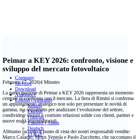
Peimar a KEY 2026: confronto, visione e
sviluppo del mercato fotovoltaico
Company
February 17, 2026
|
4 Minutes
Services
Download
La partecipazione di Peimar a KEY 2026 rappresenta un momento
Assistance
centrale di confronto con il mercato. La fiera di Rimini si conferma
English (Australia)
un appuntamento strategico non solo per presentare le novità di
Italiano
gamma, ma soprattutto per analizzare l’evoluzione del settore,
English
condividere visioni e costruire relazioni solide con clienti, partner e
Français
nuove realtà imprenditoriali.
Español • Spain
Deutsch
Abbiamo raccolto il punto di vista dei nostri responsabili vendite:
日本語
Marco Casadio, Moris Ventola e Paolo Zucchetto, che raccontano il