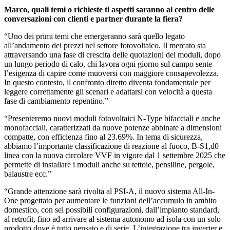
Marco, quali temi o richieste ti aspetti saranno al centro delle
conversazioni con clienti e partner durante la fiera?
“Uno dei primi temi che emergeranno sarà quello legato
all’andamento dei prezzi nel settore fotovoltaico. Il mercato sta
attraversando una fase di crescita delle quotazioni dei moduli, dopo
un lungo periodo di calo, chi lavora ogni giorno sul campo sente
l’esigenza di capire come muoversi con maggiore consapevolezza.
In questo contesto, il confronto diretto diventa fondamentale per
leggere correttamente gli scenari e adattarsi con velocità a questa
fase di cambiamento repentino.”
“Presenteremo nuovi moduli fotovoltaici N-Type bifacciali e anche
monofacciali, caratterizzati da nuove potenze abbinate a dimensioni
compatte, con efficienza fino al 23.69%. In tema di sicurezza,
abbiamo l’importante classificazione di reazione al fuoco, B-S1,d0
linea con la nuova circolare VVF in vigore dal 1 settembre 2025 che
permette di installare i moduli anche su tettoie, pensiline, pergole,
balaustre ecc.”
“Grande attenzione sarà rivolta al PSI-A, il nuovo sistema All-In-
One progettato per aumentare le funzioni dell’accumulo in ambito
domestico, con sei possibili configurazioni, dall’impianto standard,
al retrofit, fino ad arrivare al sistema autonomo ad isola con un solo
prodotto dove è tutto pensato e di serie. L’integrazione tra inverter e