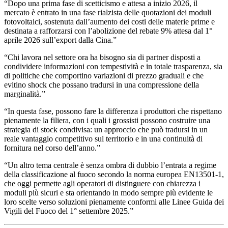
“Dopo una prima fase di scetticismo e attesa a inizio 2026, il
mercato è entrato in una fase rialzista delle quotazioni dei moduli
fotovoltaici, sostenuta dall’aumento dei costi delle materie prime e
destinata a rafforzarsi con l’abolizione del rebate 9% attesa dal 1°
aprile 2026 sull’export dalla Cina.”
“Chi lavora nel settore ora ha bisogno sia di partner disposti a
condividere informazioni con tempestività e in totale trasparenza, sia
di politiche che comportino variazioni di prezzo graduali e che
evitino shock che possano tradursi in una compressione della
marginalità.”
“In questa fase, possono fare la differenza i produttori che rispettano
pienamente la filiera, con i quali i grossisti possono costruire una
strategia di stock condivisa: un approccio che può tradursi in un
reale vantaggio competitivo sul territorio e in una continuità di
fornitura nel corso dell’anno.”
“Un altro tema centrale è senza ombra di dubbio l’entrata a regime
della classificazione al fuoco secondo la norma europea EN13501-1,
che oggi permette agli operatori di distinguere con chiarezza i
moduli più sicuri e sta orientando in modo sempre più evidente le
loro scelte verso soluzioni pienamente conformi alle Linee Guida dei
Vigili del Fuoco del 1° settembre 2025.”