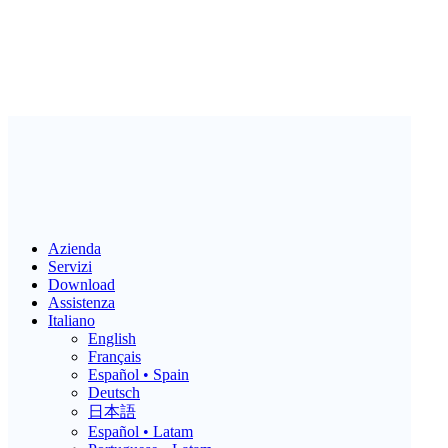
Azienda
Servizi
Download
Assistenza
Italiano
English
Français
Español • Spain
Deutsch
日本語
Español • Latam