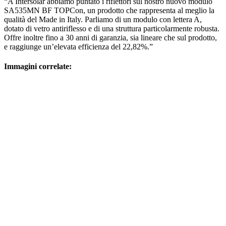
“A Intersolar abbiamo puntato i riflettori sul nostro nuovo modulo
SA535MN BF TOPCon, un prodotto che rappresenta al meglio la
qualità del Made in Italy. Parliamo di un modulo con lettera A,
dotato di vetro antiriflesso e di una struttura particolarmente robusta.
Offre inoltre fino a 30 anni di garanzia, sia lineare che sul prodotto,
e raggiunge un’elevata efficienza del 22,82%.”
Immagini correlate: