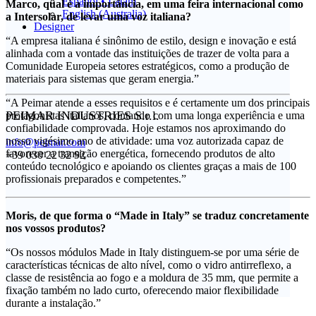
Español • Latam
Marco, qual é a importância, em uma feira internacional como
English (Australia)
a Intersolar, de levar uma voz italiana?
Designer
“A empresa italiana é sinônimo de estilo, design e inovação e está
alinhada com a vontade das instituições de trazer de volta para a
Comunidade Europeia setores estratégicos, como a produção de
materiais para sistemas que geram energia.”
“A Peimar atende a esses requisitos e é certamente um dos principais
PEIMAR INDUSTRIES S.r.l.
protagonistas italianos, contando com uma longa experiência e uma
confiabilidade comprovada. Hoje estamos nos aproximando do
nosso vigésimo ano de atividade: uma voz autorizada capaz de
info@peimar.com
favorecer a transição energética, fornecendo produtos de alto
+39 030 22 32 92
conteúdo tecnológico e apoiando os clientes graças a mais de 100
profissionais preparados e competentes.”
Moris, de que forma o “Made in Italy” se traduz concretamente
nos vossos produtos?
“Os nossos módulos Made in Italy distinguem-se por uma série de
características técnicas de alto nível, como o vidro antirreflexo, a
classe de resistência ao fogo e a moldura de 35 mm, que permite a
fixação também no lado curto, oferecendo maior flexibilidade
durante a instalação.”