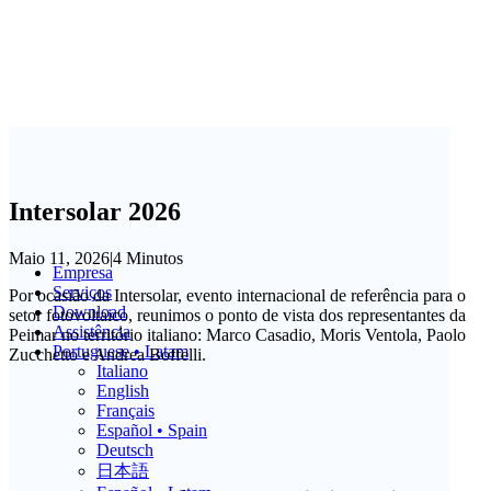
Intersolar 2026
Maio 11, 2026
|
4 Minutos
Empresa
Serviços
Por ocasião da Intersolar, evento internacional de referência para o
Download
setor fotovoltaico, reunimos o ponto de vista dos representantes da
Assistência
Peimar no território italiano: Marco Casadio, Moris Ventola, Paolo
Portuguese • Latam
Zucchetto e Andrea Boffelli.
Italiano
English
Français
Español • Spain
Deutsch
日本語